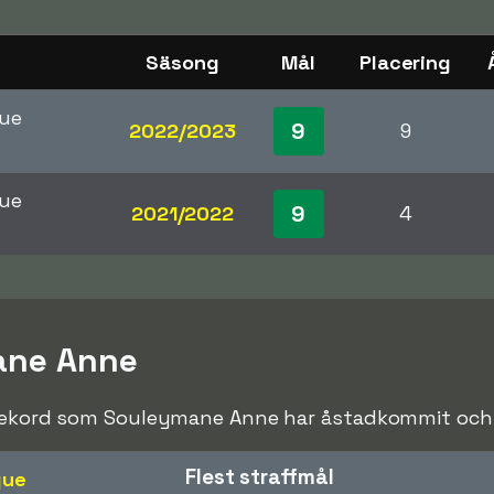
Säsong
Mål
Placering
gue
9
2022/2023
9
gue
9
2021/2022
4
ane Anne
srekord som Souleymane Anne har åstadkommit och sl
Flest straffmål
gue