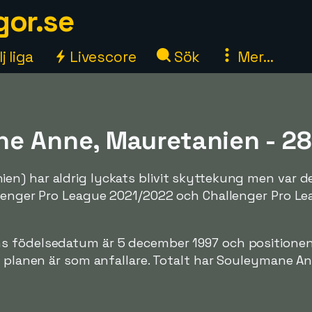
gor.se
j liga
Livescore
Sök
Mer...
e Anne, Mauretanien - 28
n) har aldrig lyckats blivit skyttekung men var de
llenger Pro League 2021/2022 och Challenger Pro L
s födelsedatum är 5 december 1997 och positione
å planen är som anfallare. Totalt har Souleymane A