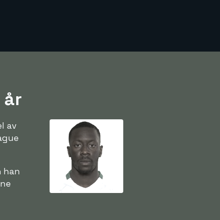
 år
l av
eague
n han
nne