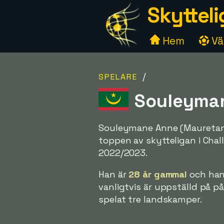
Skytteli
Hem
Väl
/
SPELARE
Souleyman
Souleymane Anne (Mauretanie
toppen av skytteligan i Cha
2022/2023.
Han är
28 år gammal
och han
vanligtvis är uppställd på p
spelat tre landskamper.