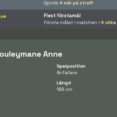
Gjorde
4 mål på straff
Flest förstamål
gue
Första målet i matchen i
4 olik
Souleymane Anne
Spelposition
Anfallare
Längd
189 cm