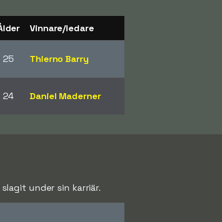
Ålder
Vinnare/ledare
25
Thierno Barry
24
Daniel Maderner
agit under sin karriär.