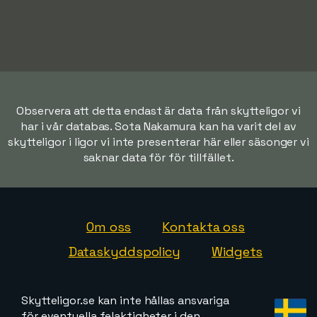
Observera att detta endast är data från skytteligor vi
har i vår databas. Sota Nakamura kan ha varit del av
skytteligor i ligor vi inte presenterar här eller säsonger vi
saknar data för för tillfället.
Om oss
Kontakta oss
Dataskyddspolicy
Widgets
Skytteligor.se kan inte hållas ansvariga
för eventuella felaktigheter i den