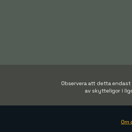
Observera att detta endast 
av skytteligor i lig
Om 