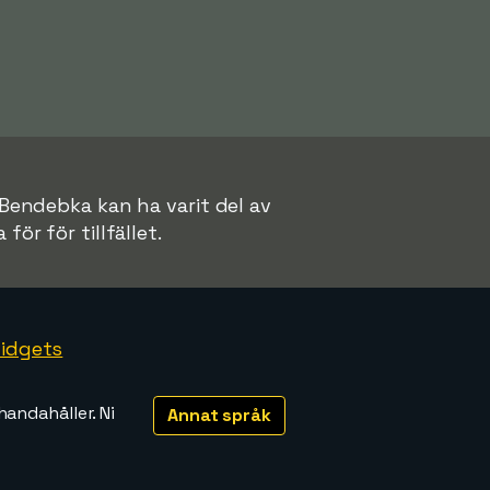
 Bendebka kan ha varit del av
för för tillfället.
idgets
handahåller. Ni
Annat språk