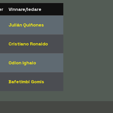
er
Vinnare/ledare
3
Julián Quiñones
2
Cristiano Ronaldo
Odion Ighalo
8
Bafetimbi Gomis