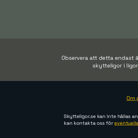
Observera att detta endast ä
skytteligor i ligo
Om 
Skytteligor.se kan inte hållas an
kan kontakta oss för
eventuella