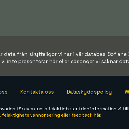
r data från skytteligor vi har i vår databas. Sofiane
r vi inte presenterar här eller säsonger vi saknar data 
oss
Kontakta oss
Dataskyddspolicy
W
svariga för eventuella felaktigheter i den information vi till
 felaktigheter, annonsering eller feedback här
.