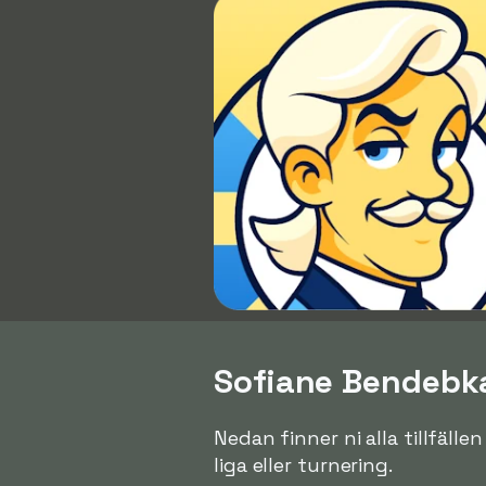
Sofiane Bendebka 
Nedan finner ni alla tillfäll
liga eller turnering.