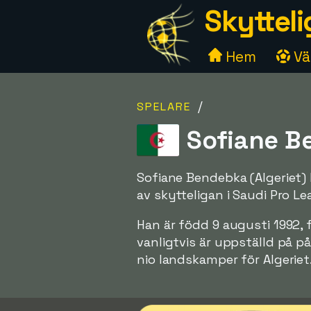
Skytteli
Hem
Väl
/
SPELARE
Sofiane Be
Sofiane Bendebka (Algeriet) 
av skytteligan i Saudi Pro Le
Han är född 9 augusti 1992, 
vanligtvis är uppställd på p
nio landskamper för Algeriet