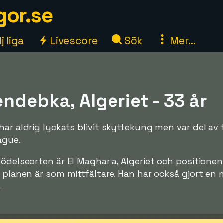
gor.se
j liga
Livescore
Sök
Mer...
ndebka, Algeriet - 33 år
har aldrig lyckats blivit skyttekung men var del av
ague.
födelseorten är El Magharia, Algeriet och positione
å planen är som mittfältare. Han har också gjort en 
.