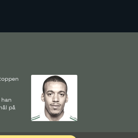
 toppen
n han
mål på