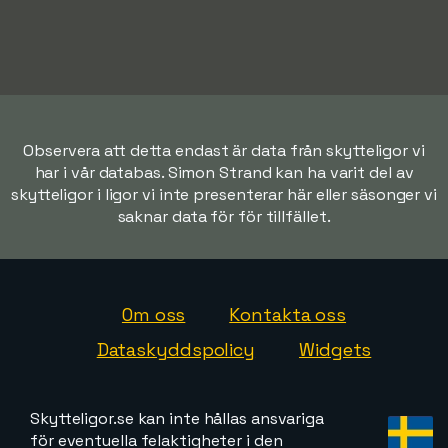
Observera att detta endast är data från skytteligor vi
har i vår databas. Simon Strand kan ha varit del av
skytteligor i ligor vi inte presenterar här eller säsonger vi
saknar data för för tillfället.
Om oss
Kontakta oss
Dataskyddspolicy
Widgets
Skytteligor.se kan inte hållas ansvariga
för eventuella felaktigheter i den