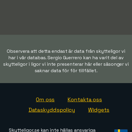
Observera att detta endast är data från skytteligor vi
har i vår databas. Sergio Guerrero kan ha varit del av
skytteligor i ligor vi inte presenterar här eller säsonger vi
saknar data för för tillfället.
Om oss
Kontakta oss
Dataskyddspolicy
Widgets
Skytteligor.se kan inte hållas ansvariga