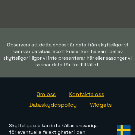
Observera att detta endast är data från skytteligor vi
har i vår databas. Scott Fraser kan ha varit del av
skytteligor i ligor vi inte presenterar här eller säsonger vi
saknar data för för tillfället.
Om oss
Kontakta oss
Dataskyddspolicy
Widgets
Skytteligor.se kan inte hållas ansvariga
för eventuella felaktigheter i den