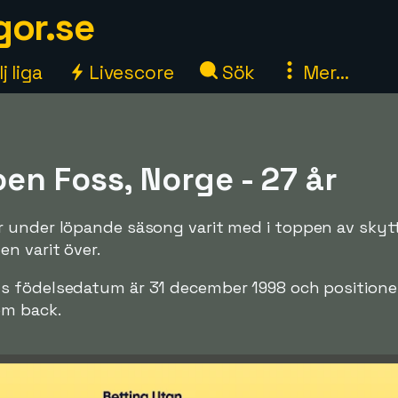
gor.se
j liga
Livescore
Sök
Mer...
en Foss, Norge - 27 år
 under löpande säsong varit med i toppen av skytt
n varit över.
 födelsedatum är 31 december 1998 och positionen
om back.