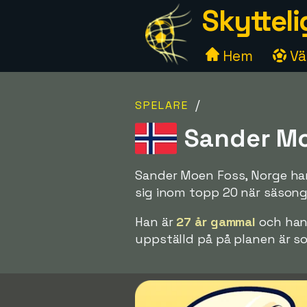
Skytteli
Hem
Väl
/
SPELARE
Sander Mo
Sander Moen Foss, Norge har
sig inom topp 20 när säsonge
Han är
27 år gammal
och hans
uppställd på på planen är s