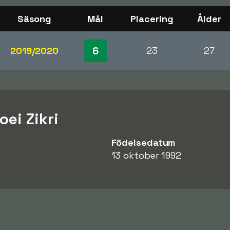
Säsong
Mål
Placering
Ålder
6
2019/2020
23
27
ei Zikri
Födelsedatum
13 oktober 1992