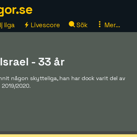
gor.se
j liga
Livescore
Sök
Mer...
 Israel - 33 år
vunnit någon skytteliga, han har dock varit del av
l 2019/2020.