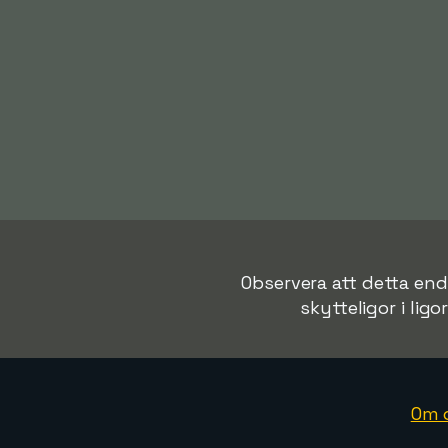
Observera att detta enda
skytteligor i ligo
Om 