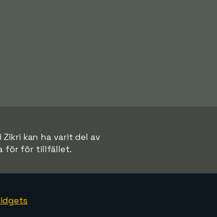
Zikri kan ha varit del av
för för tillfället.
idgets