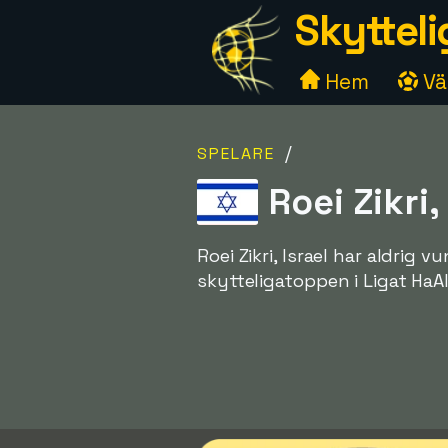
Skytteli
Hem
Väl
/
SPELARE
Roei Zikri,
Roei Zikri, Israel har aldrig 
skytteligatoppen i Ligat HaA