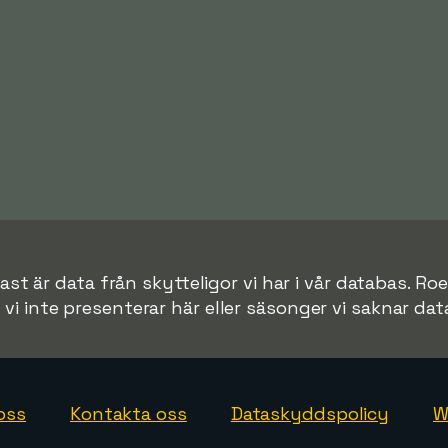
st är data från skytteligor vi har i vår databas. Roei 
r vi inte presenterar här eller säsonger vi saknar data 
oss
Kontakta oss
Dataskyddspolicy
W