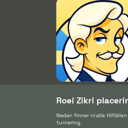
Roei Zikri placeri
Nedan finner ni alla tillfälle
turnering.