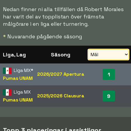
Nedan finner ni alla tillfällen då Robert Morales
har varit del av topplistan över främsta
målgörare i en liga eller turnering.
*
Nuvarande pågående säsong
Liga, Lag
Säsong
Liga MX
*
2026/2027 Apertura
1
Pumas UNAM
Liga MX
2025/2026 Clausura
9
Pumas UNAM
Topp 3 placeringar i assistligor