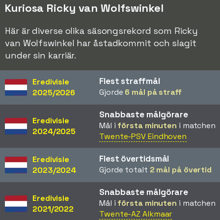
Kuriosa Ricky van Wolfswinkel
Här är diverse olika säsongsrekord som Ricky
van Wolfswinkel har åstadkommit och slagit
under sin karriär.
Flest straffmål
Eredivisie
Gjorde
6 mål på straff
2025/2026
Snabbaste målgörare
Eredivisie
Mål i
första minuten
i matchen
2024/2025
Twente-PSV Eindhoven
Flest övertidsmål
Eredivisie
Gjorde totalt
2 mål på övertid
2023/2024
Snabbaste målgörare
Eredivisie
Mål i
första minuten
i matchen
2021/2022
Twente-AZ Alkmaar