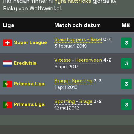
Här nedan finner ni
fyra hattricks
gjorda av
Ricky van Wolfswinkel.
Liga
Match och datum
Mål
Grasshoppers - Basel
0-4
Super League
3
3 februari 2019
Vitesse - Heerenveen
4-2
Eredivisie
3
8 april 2017
Braga - Sporting
2-3
Primeira Liga
3
1 april 2013
Sporting - Braga
3-2
Primeira Liga
3
12 maj 2012