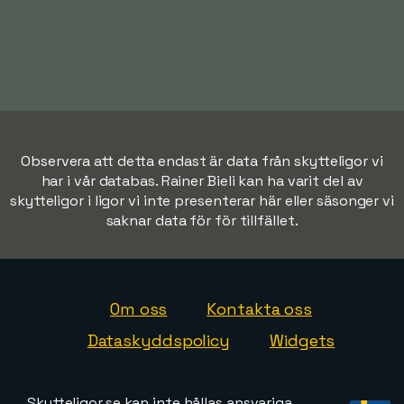
Observera att detta endast är data från skytteligor vi
har i vår databas. Rainer Bieli kan ha varit del av
skytteligor i ligor vi inte presenterar här eller säsonger vi
saknar data för för tillfället.
Om oss
Kontakta oss
Dataskyddspolicy
Widgets
Skytteligor.se kan inte hållas ansvariga