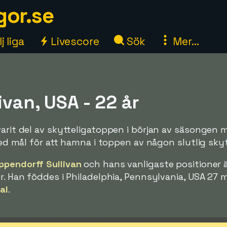
gor.se
j liga
Livescore
Sök
Mer...
ivan, USA - 22 år
varit del av skytteligatoppen i början av säsongen
 med mål för att hamna i toppen av någon slutlig skyt
ippendorff Sullivan
och hans vanligaste positioner 
er. Han föddes i Philadelphia, Pennsylvania, USA 27 
al
.