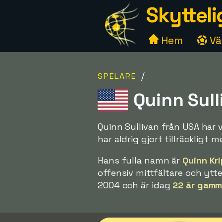
Skytteli
Hem
Väl
/
SPELARE
Quinn Sull
Quinn Sullivan från USA har 
har aldrig gjort tillräckligt
Hans fulla namn är
Quinn Kr
offensiv mittfältare och ytt
2004 och är idag
22 år gamm