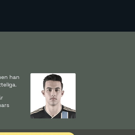
 men han
teliga.
är
mars