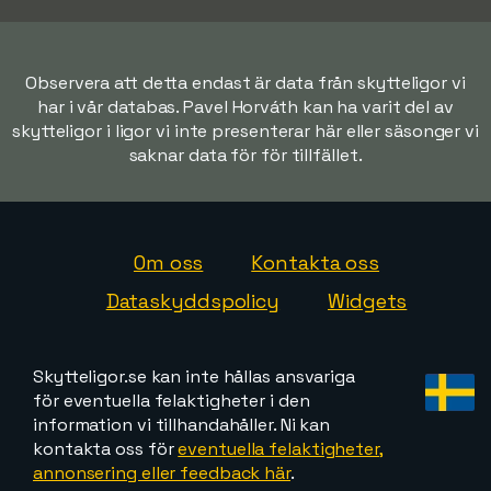
Observera att detta endast är data från skytteligor vi
har i vår databas. Pavel Horváth kan ha varit del av
skytteligor i ligor vi inte presenterar här eller säsonger vi
saknar data för för tillfället.
Om oss
Kontakta oss
Dataskyddspolicy
Widgets
Skytteligor.se kan inte hållas ansvariga
för eventuella felaktigheter i den
information vi tillhandahåller. Ni kan
kontakta oss för
eventuella felaktigheter,
annonsering eller feedback här
.