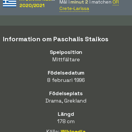
Mål i
minut 2
i matchen
OFI
2020/2021
Crete-Larissa
Information om Paschalis Staikos
Spelposition
Mittfältare
Födelsedatum
8 februari 1996
Födelseplats
Drama, Grekland
Längd
178 cm
Källa:
Wikipedia