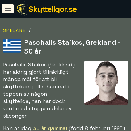
Skytteligor.se
/
SPELARE
Paschalis Staikos, Grekland -
30 år
Paschalis Staikos (Grekland)
har aldrig gjort tillräckligt
många mål för att bli
skyttekung eller hamnat i
toppen av någon
skytteliga, han har dock
varit med i toppen delar av
säsonger.
Han är idag
30 år gammal
(född 8 februari 1996 i