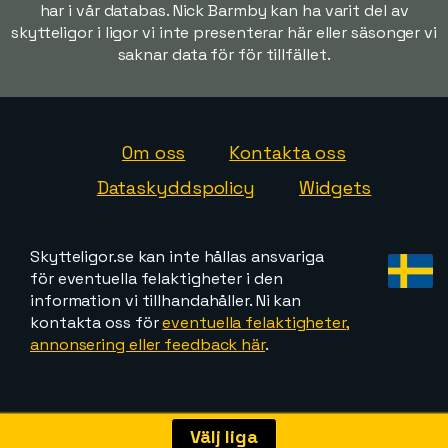
har i vår databas. Nick Barmby kan ha varit del av
skytteligor i ligor vi inte presenterar här eller säsonger vi
saknar data för för tillfället.
Om oss
Kontakta oss
Dataskyddspolicy
Widgets
Skytteligor.se kan inte hållas ansvariga
för eventuella felaktigheter i den
information vi tillhandahåller. Ni kan
kontakta oss för
eventuella felaktigheter,
annonsering eller feedback här
.
Välj liga