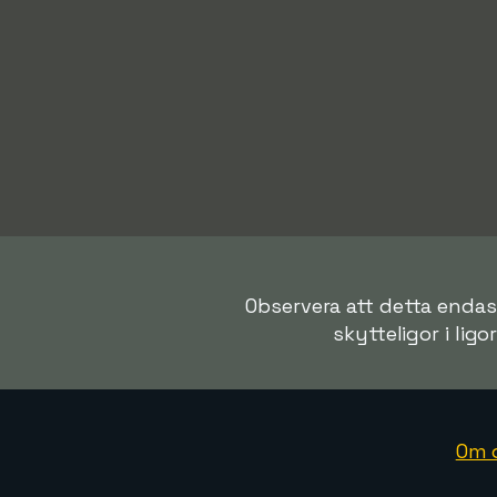
Observera att detta endast
skytteligor i ligo
Om 