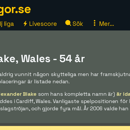
gor.se
j liga
Livescore
Sök
Mer...
ke, Wales - 54 år
aldrig vunnit någon skytteliga men har framskjutna
laceringar är listade nedan.
lexander Blake
som hans kompletta namn är)
är id
ddes i Cardiff, Wales. Vanligaste spelpositionen för
slagströjan, och gjorde fyra mål. År 2006 valde han 