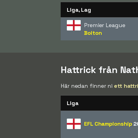
Liga, Lag
Premier League
Bolton
Hattrick från Na
Här nedan finner ni
ett hattr
Liga
EFL Championship
2