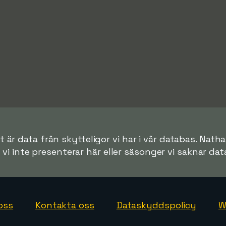
 är data från skytteligor vi har i vår databas. Natha
r vi inte presenterar här eller säsonger vi saknar data 
oss
Kontakta oss
Dataskyddspolicy
W