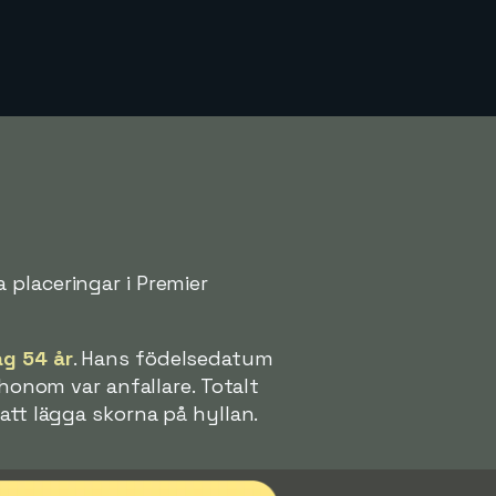
 placeringar i Premier
ag 54 år
. Hans födelsedatum
 honom var anfallare. Totalt
att lägga skorna på hyllan.