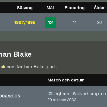
Säsong
Mål
Placering
Ålder
12
1997/1998
11
26
than Blake
ick
som Nathan Blake gjort.
Match och datum
Gillingham - Wolverhampto
002/2003
29 oktober 2002