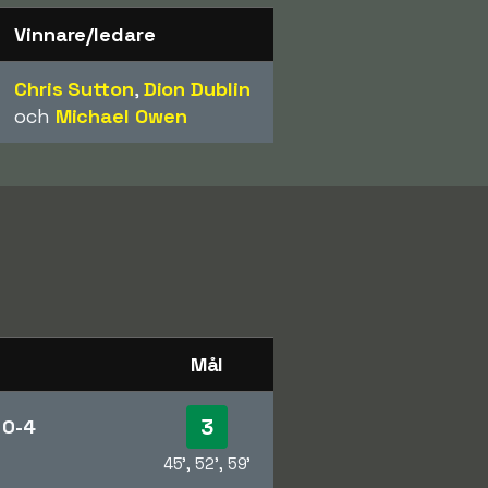
Vinnare/ledare
Chris Sutton
,
Dion Dublin
och
Michael Owen
Mål
3
n
0-4
45', 52', 59'