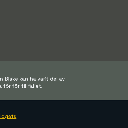
n Blake kan ha varit del av
för för tillfället.
idgets