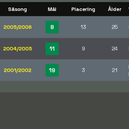
Säsong
Mål
Placering
Ålder
8
2005/2006
13
25
11
2004/2005
9
24
19
2001/2002
3
21