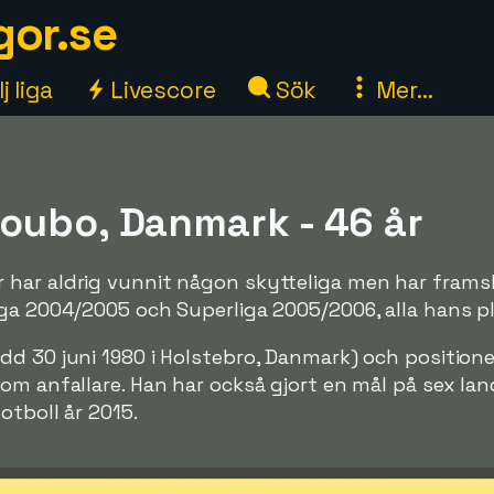
gor.se
j liga
Livescore
Sök
Mer...
oubo, Danmark - 46 år
har aldrig vunnit någon skytteliga men har framsk
ga 2004/2005 och Superliga 2005/2006, alla hans pl
dd 30 juni 1980 i Holstebro, Danmark) och positione
som anfallare. Han har också gjort en mål på sex l
otboll år 2015.