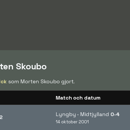
rten Skoubo
ick
som Morten Skoubo gjort.
Match och datum
Lyngby - Midtjylland
0-4
2
14 oktober 2001