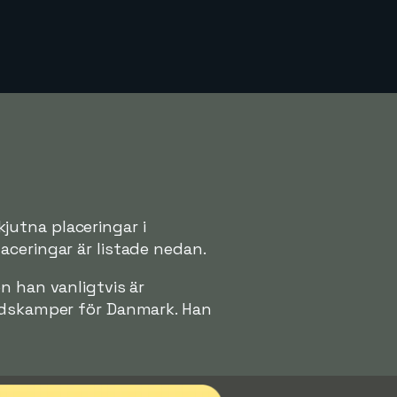
jutna placeringar i
aceringar är listade nedan.
n han vanligtvis är
andskamper för Danmark. Han