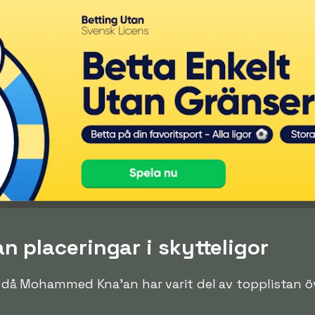
placeringar i skytteligor
len då Mohammed Kna'an har varit del av topplistan 