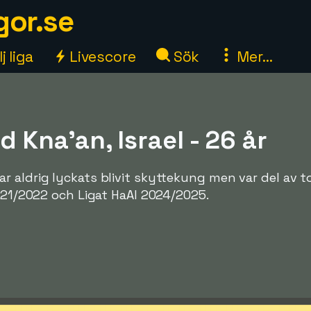
gor.se
j liga
Livescore
Sök
Mer...
Kna'an, Israel - 26 år
r aldrig lyckats blivit skyttekung men var del av 
2021/2022 och Ligat HaAl 2024/2025.