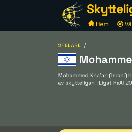
Skytteli
Hem
Väl
/
SPELARE
Mohammed 
Mohammed Kna'an (Israel) ha
av skytteligan i Ligat HaAl 