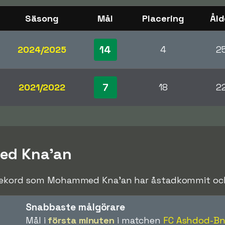
Säsong
Mål
Placering
Åld
14
2024/2025
4
2
7
2021/2022
18
2
ed Kna'an
srekord som Mohammed Kna'an har åstadkommit och s
Snabbaste målgörare
Mål i
första minuten
i matchen
FC Ashdod-Bn