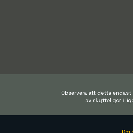
Observera att detta endast 
av skytteligor i lig
Om 