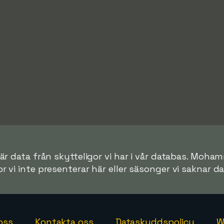
är data från skytteligor vi har i vår databas. Moha
or vi inte presenterar här eller säsonger vi saknar dat
oss
Kontakta oss
Dataskyddspolicy
W