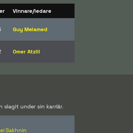
er
Vinnare/ledare
5
Guy Melamed
2
Omer Atzili
lagit under sin karriär.
ei Sakhnin