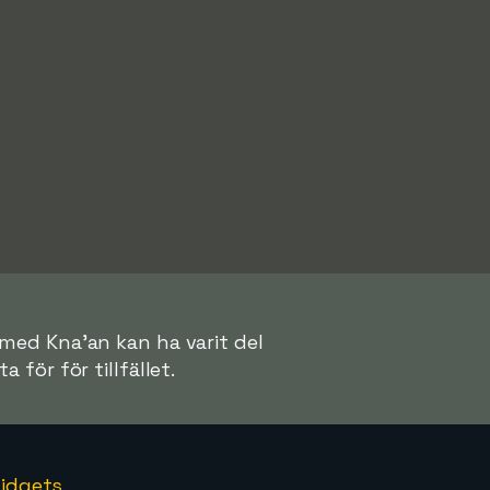
mmed Kna'an kan ha varit del
a för för tillfället.
idgets