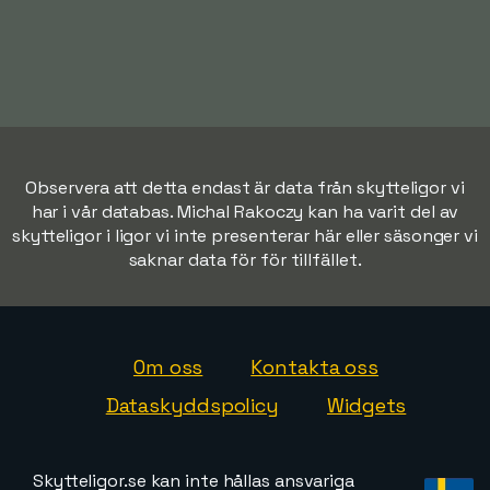
Observera att detta endast är data från skytteligor vi
har i vår databas. Michal Rakoczy kan ha varit del av
skytteligor i ligor vi inte presenterar här eller säsonger vi
saknar data för för tillfället.
Om oss
Kontakta oss
Dataskyddspolicy
Widgets
Skytteligor.se kan inte hållas ansvariga