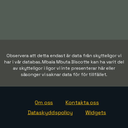
Observera att detta endast är data från skytteligor vi
har i vår databas. Mbala Mbuta Biscotte kan ha varit del
av skytteligor i ligor vi inte presenterar här eller
säsonger vi saknar data för för tillfället.
Om oss
Kontakta oss
Dataskyddspolicy
Widgets