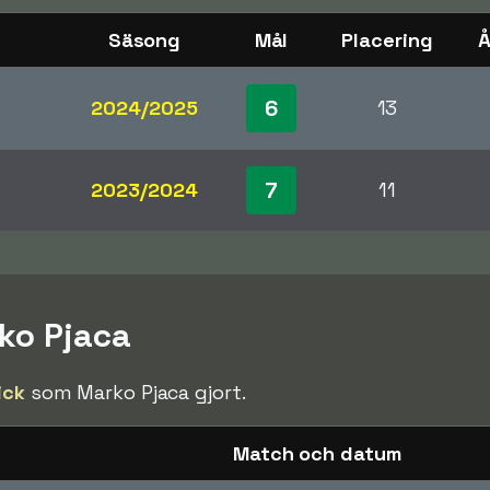
Säsong
Mål
Placering
Å
6
2024/2025
13
7
2023/2024
11
rko Pjaca
ick
som Marko Pjaca gjort.
Match och datum