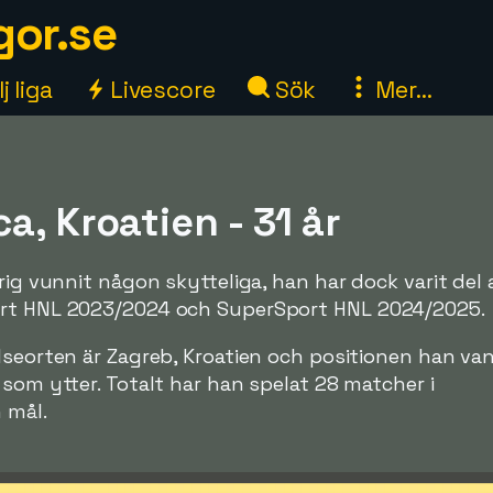
gor.se
j liga
Livescore
Sök
Mer...
a, Kroatien - 31 år
rig vunnit någon skytteliga, han har dock varit del 
ort HNL 2023/2024 och SuperSport HNL 2024/2025.
lseorten är Zagreb, Kroatien och positionen han van
 som ytter. Totalt har han spelat 28 matcher i
 mål.