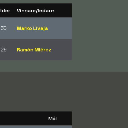
lder
Vinnare/ledare
30
Marko Livaja
29
Ramón Miérez
Mål