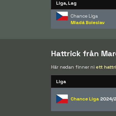
Liga, Lag
Chance Liga
Mladá Boleslav
Hattrick från Ma
Här nedan finner ni
ett hattr
Liga
Chance Liga
2024/