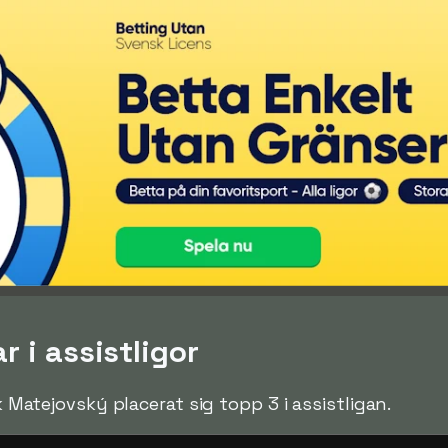
r i assistligor
ek Matejovský placerat sig topp 3 i assistligan.