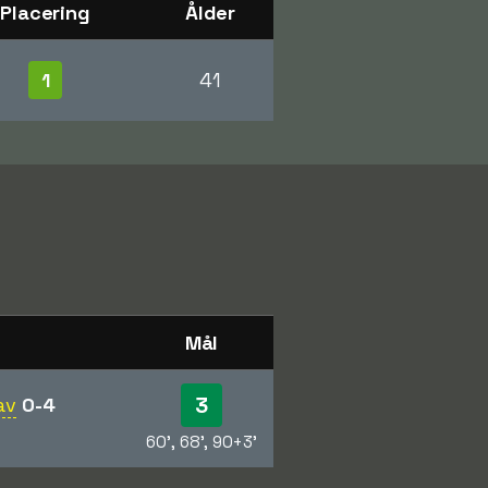
Placering
Ålder
1
41
Mål
3
av
0-4
60', 68', 90+3'