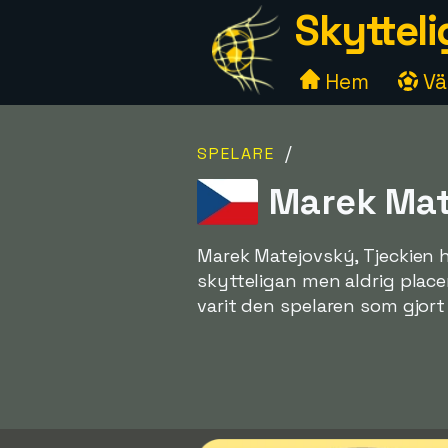
Skytteli
Hem
Väl
/
SPELARE
Marek Mate
Marek Matejovský, Tjeckien 
skytteligan men aldrig place
varit den spelaren som gjort