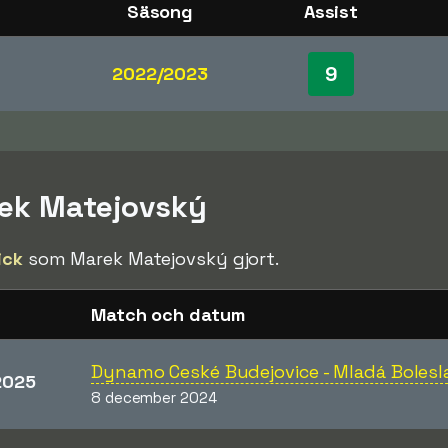
Säsong
Assist
9
2022/2023
rek Matejovský
ick
som Marek Matejovský gjort.
Match och datum
Dynamo Ceské Budejovice - Mladá Bolesl
2025
8 december 2024