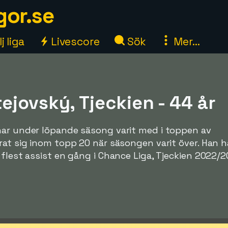
gor.se
j liga
Livescore
Sök
Mer...
jovský, Tjeckien - 44 år
har under löpande säsong varit med i toppen av
rat sig inom topp 20 när säsongen varit över. Han 
 flest assist en gång i Chance Liga, Tjeckien 2022/2