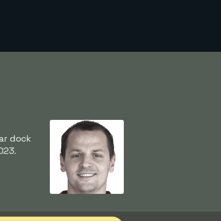
har dock
023.