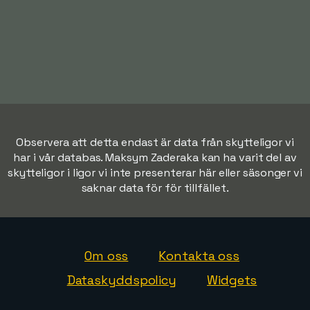
Observera att detta endast är data från skytteligor vi
har i vår databas. Maksym Zaderaka kan ha varit del av
skytteligor i ligor vi inte presenterar här eller säsonger vi
saknar data för för tillfället.
Om oss
Kontakta oss
Dataskyddspolicy
Widgets