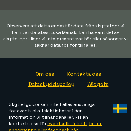
Observera att detta endast är data från skytteligor vi
har i vår databas. Luka Menalo kan ha varit del av
skytteligor i ligor vi inte presenterar här eller säsonger vi
saknar data för för tillfället.
Om oss
Kontakta oss
Dataskyddspolicy
Widgets
Skytteligor.se kan inte hållas ansvariga
för eventuella felaktigheter i den
information vi tillhandahåller. Ni kan
kontakta oss för
eventuella felaktigheter,
annonsering eller feedback här
.