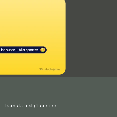
ver främsta målgörare i en