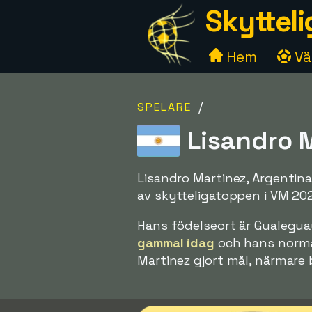
Skytteli
Hem
Väl
/
SPELARE
Lisandro M
Lisandro Martinez, Argentina
av skytteligatoppen i VM 20
Hans födelseort är Gualeguay
gammal idag
och hans normal
Martinez gjort mål, närmare