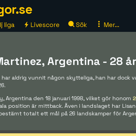
gor.se
j liga
Livescore
Sök
Mer...
artinez, Argentina - 28 å
 har aldrig vunnit någon skytteliga, han har dock va
26.
, Argentina den 18 januari 1998, vilket gör honom
2
a position är mittback. Även i landslaget har Lisa
 bestämt totalt ett mål på 26 landskamper för Arge