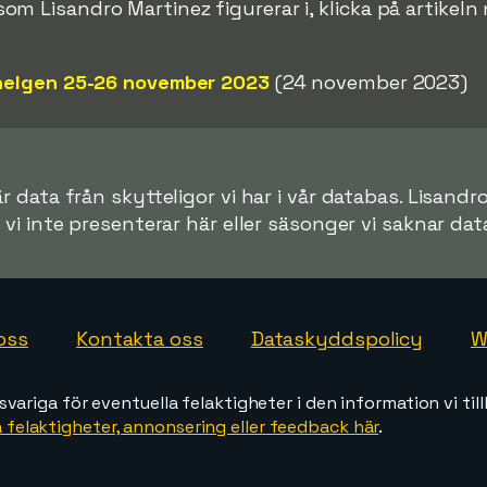
el som Lisandro Martinez figurerar i, klicka på artike
helgen 25-26 november 2023
(24 november 2023)
 data från skytteligor vi har i vår databas. Lisandr
r vi inte presenterar här eller säsonger vi saknar data 
oss
Kontakta oss
Dataskyddspolicy
W
svariga för eventuella felaktigheter i den information vi till
 felaktigheter, annonsering eller feedback här
.