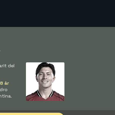
r
rit del
8 år
ndro
ntina.