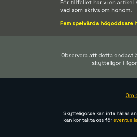
För tillfället har vi en artik
vad som skrivs om honom.
Fem spelvärda högoddsare 
Observera att detta endast är
skytteligor i ligo
Om 
Skytteligor.se kan inte hållas an
kan kontakta oss för
eventuella