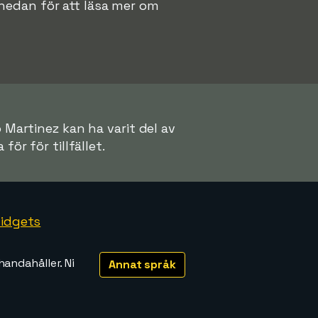
ln nedan för att läsa mer om
o Martinez kan ha varit del av
för för tillfället.
idgets
handahåller. Ni
Annat språk