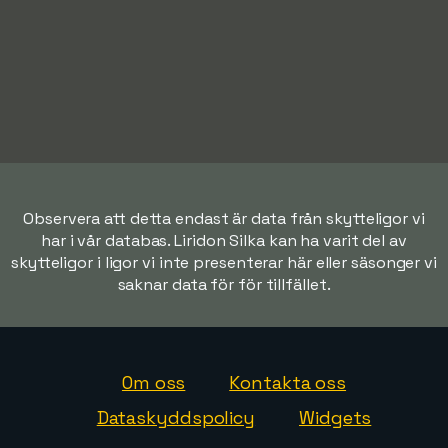
Observera att detta endast är data från skytteligor vi
har i vår databas. Liridon Silka kan ha varit del av
skytteligor i ligor vi inte presenterar här eller säsonger vi
saknar data för för tillfället.
Om oss
Kontakta oss
Dataskyddspolicy
Widgets