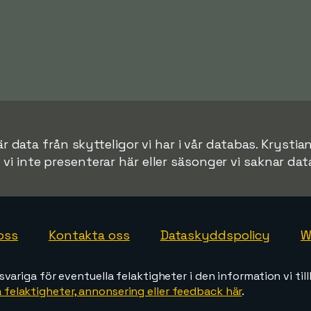
 data från skytteligor vi har i vår databas. Krystia
r vi inte presenterar här eller säsonger vi saknar data 
oss
Kontakta oss
Dataskyddspolicy
W
svariga för eventuella felaktigheter i den information vi till
 felaktigheter, annonsering eller feedback här
.