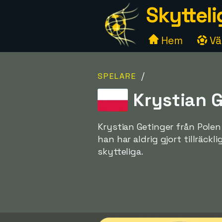
Skytteli
Hem
Väl
/
SPELARE
Krystian G
Krystian Getinger från Polen
han har aldrig gjort tillräck
skytteliga.