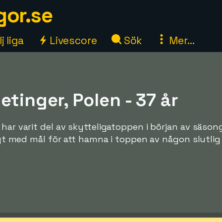
gor.se
j liga
Livescore
Sök
Mer...
etinger, Polen - 37 år
 har varit del av skytteligatoppen i början av säso
ligt med mål för att hamna i toppen av någon slutlig