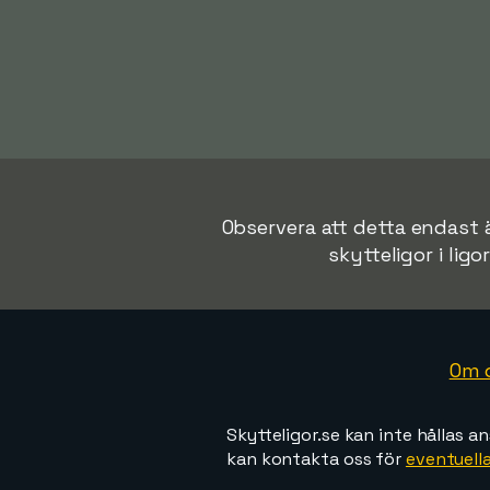
Observera att detta endast är
skytteligor i ligo
Om 
Skytteligor.se kan inte hållas an
kan kontakta oss för
eventuella