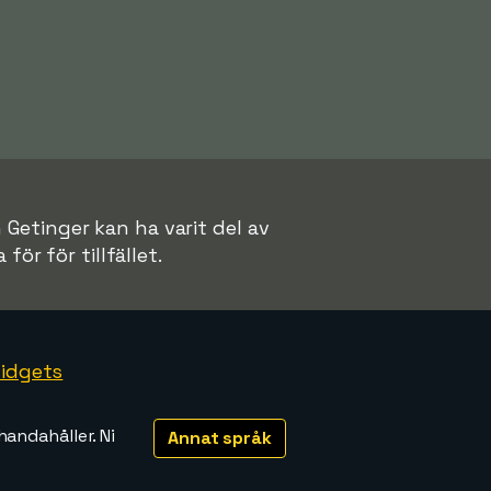
n Getinger kan ha varit del av
för för tillfället.
idgets
handahåller. Ni
Annat språk