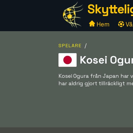
Skytteli
Hem
Väl
/
SPELARE
Kosei Ogur
Kosei Ogura från Japan har 
har aldrig gjort tillräckligt