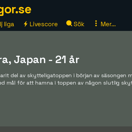
gor.se
j liga
Livescore
Sök
Mer...
a, Japan - 21 år
varit del av skytteligatoppen i början av säsongen
 med mål för att hamna i toppen av någon slutlig skyt