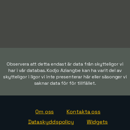
Observera att detta endast är data från skytteligor vi
har i vår databas. Kodjo Aziangbe kan ha varit del av
skytteligor i ligor vi inte presenterar här eller säsonger vi
saknar data för för tillfället.
Om oss
Kontakta oss
Dataskyddspolicy
Widgets