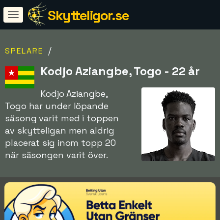
Skytteligor.se
/
SPELARE
Kodjo Aziangbe, Togo - 22 år
Kodjo Aziangbe,
Togo har under löpande
säsong varit med i toppen
av skytteligan men aldrig
placerat sig inom topp 20
när säsongen varit över.