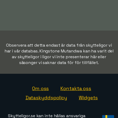
Observera att detta endast är data från skytteligor vi
har i vår databas. Kingstone Mutandwa kan ha varit del
av skytteligor i ligor vi inte presenterar här eller
säsonger vi saknar data för för tillfället.
Om oss
Kontakta oss
Dataskyddspolicy
Widgets
Skytteligor.se kan inte hållas ansvariga