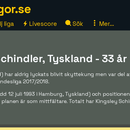
gor.se
j liga
Livescore
Sök
Mer...
chindler, Tyskland - 33 år
) har aldrig lyckats blivit skyttekung men var del a
undesliga 2017/2018.
dd 12 juli 1993 i Hamburg, Tyskland) och positione
 planen är som mittfältare. Totalt har Kingsley Sch