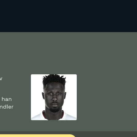
v
n han
indler