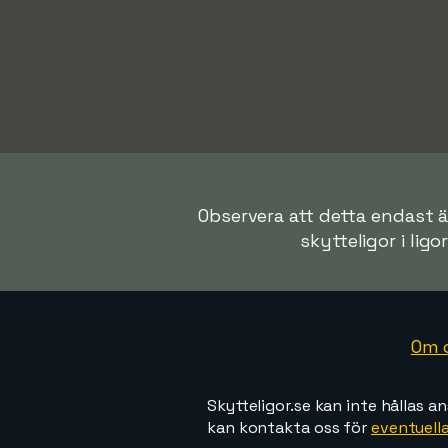
Observera att detta endast är
skytteligor i ligo
Om 
Skytteligor.se kan inte hållas an
kan kontakta oss för
eventuella