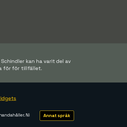
 Schindler kan ha varit del av
för för tillfället.
idgets
handahåller. Ni
Annat språk