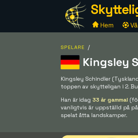
Skytteli
Hem
Väl
/
SPELARE
Kingsley S
Kingsley Schindler (Tyskland
toppen av skytteligan i 2. B
Han är idag
33 år gammal
(fö
vanligtvis är uppställd på på
spelat åtta landskamper.