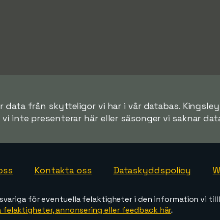
 data från skytteligor vi har i vår databas. Kingsley
r vi inte presenterar här eller säsonger vi saknar data 
oss
Kontakta oss
Dataskyddspolicy
W
svariga för eventuella felaktigheter i den information vi till
 felaktigheter, annonsering eller feedback här
.