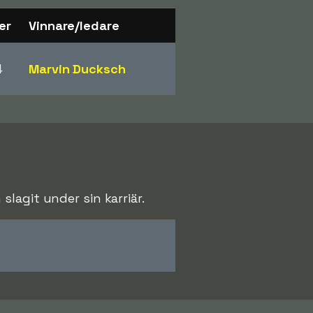
er
Vinnare/ledare
4
Marvin Ducksch
lagit under sin karriär.