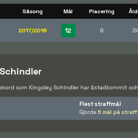
Säsong
Mål
Placering
Åld
12
2017/2018
8
2
 Schindler
rekord som Kingsley Schindler har åstadkommit och s
Flest straffmål
Gjorde
5 mål på straff