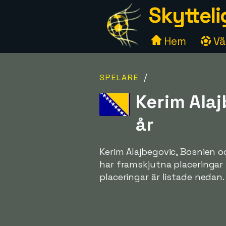
Skytteli
Hem
Väl
/
SPELARE
Kerim Alaj
år
Kerim Alajbegovic, Bosnien 
har framskjutna placeringar
placeringar är listade nedan.