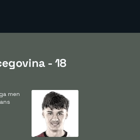
egovina - 18
liga men
hans