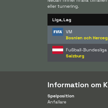
Nedan finner ni alla tillfäll
eller turnering.
Liga, Lag
VM
Bosnien och Herceg
Fußball-Bundesliga
Salzburg
Information om K
Spelposition
Anfallare