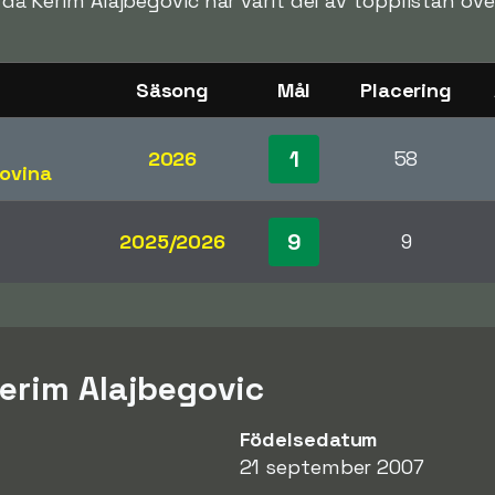
en då Kerim Alajbegovic har varit del av topplistan öv
Säsong
Mål
Placering
1
2026
58
ovina
9
2025/2026
9
erim Alajbegovic
Födelsedatum
21 september 2007