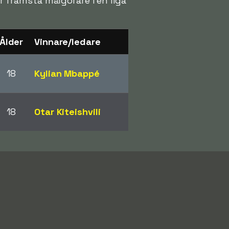
er främsta målgörare i en liga
Ålder
Vinnare/ledare
18
Kylian Mbappé
18
Otar Kiteishvili