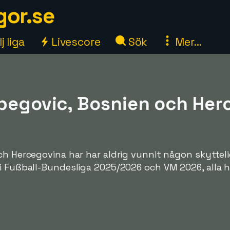
gor.se
j liga
Livescore
Sök
Mer...
begovic, Bosnien och Herc
och Hercegovina har har aldrig vunnit någon skytte
 i Fußball-Bundesliga 2025/2026 och VM 2026, alla 