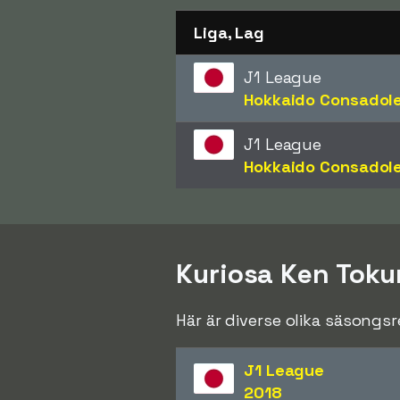
Liga, Lag
J1 League
Hokkaido Consadol
J1 League
Hokkaido Consadol
Kuriosa Ken Toku
Här är diverse olika säsongs
J1 League
2018