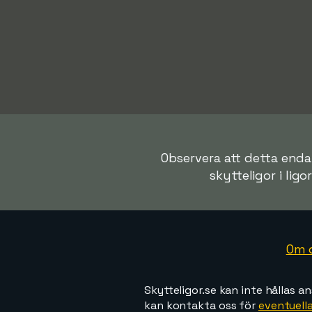
Observera att detta endas
skytteligor i ligo
Om 
Skytteligor.se kan inte hållas an
kan kontakta oss för
eventuella