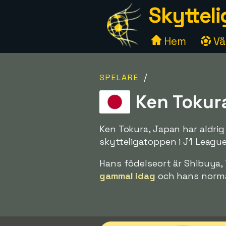
Skytteli
Hem
Väl
/
SPELARE
Ken Tokura
Ken Tokura, Japan har aldrig
skytteligatoppen i J1 Leagu
Hans födelseort är Shibuya, 
gammal idag
och hans normal