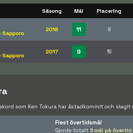
Säsong
Mål
Placering
11
2018
9
e Sapporo
9
2017
16
e Sapporo
ra
rekord som Ken Tokura har åstadkommit och slagit un
Flest övertidsmål
Gjorde totalt
5 mål på övertid