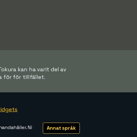
Tokura kan ha varit del av
för för tillfället.
idgets
handahåller. Ni
Annat språk