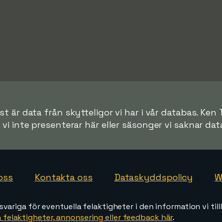
t är data från skytteligor vi har i vår databas. Ken 
r vi inte presenterar här eller säsonger vi saknar data 
oss
Kontakta oss
Dataskyddspolicy
W
svariga för eventuella felaktigheter i den information vi till
 felaktigheter, annonsering eller feedback här
.