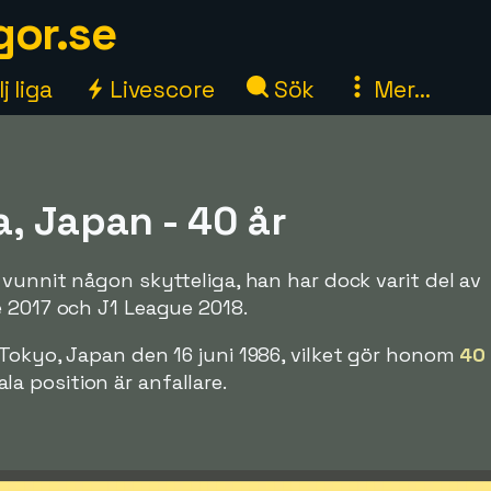
gor.se
j liga
Livescore
Sök
Mer...
, Japan - 40 år
 vunnit någon skytteliga, han har dock varit del av
e 2017 och J1 League 2018.
Tokyo, Japan den 16 juni 1986, vilket gör honom
40 
a position är anfallare.