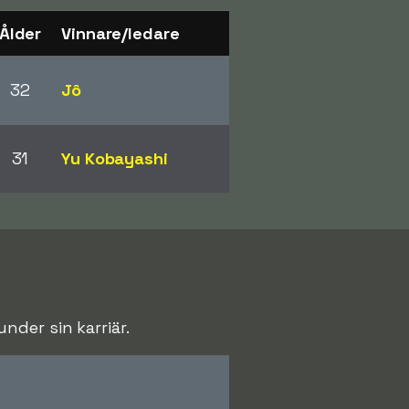
Ålder
Vinnare/ledare
32
Jô
31
Yu Kobayashi
der sin karriär.