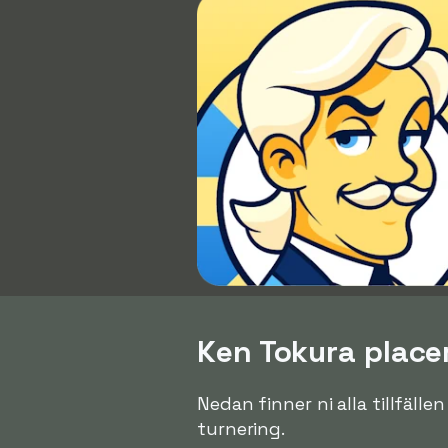
Ken Tokura placer
Nedan finner ni alla tillfälle
turnering.