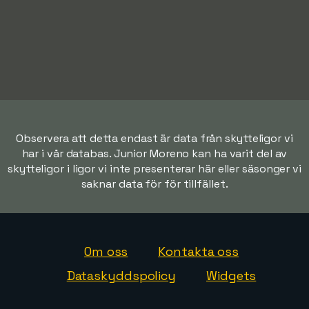
Observera att detta endast är data från skytteligor vi
har i vår databas. Junior Moreno kan ha varit del av
skytteligor i ligor vi inte presenterar här eller säsonger vi
saknar data för för tillfället.
Om oss
Kontakta oss
Dataskyddspolicy
Widgets