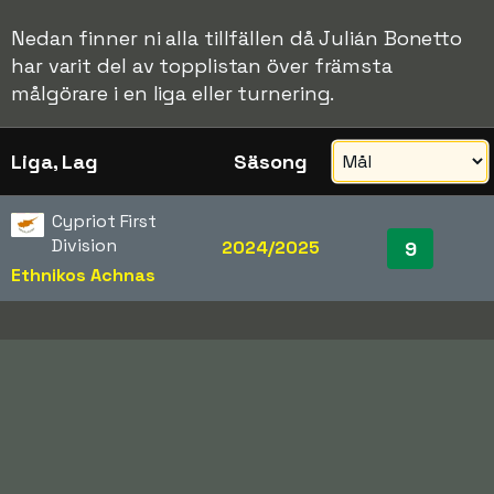
Nedan finner ni alla tillfällen då Julián Bonetto
har varit del av topplistan över främsta
målgörare i en liga eller turnering.
Liga, Lag
Säsong
Cypriot First
Division
2024/2025
9
Ethnikos Achnas