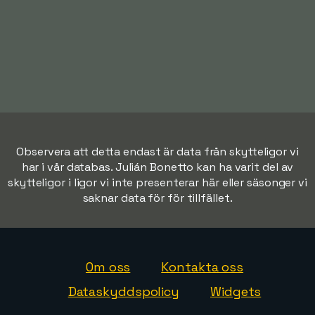
Observera att detta endast är data från skytteligor vi
har i vår databas. Julián Bonetto kan ha varit del av
skytteligor i ligor vi inte presenterar här eller säsonger vi
saknar data för för tillfället.
Om oss
Kontakta oss
Dataskyddspolicy
Widgets