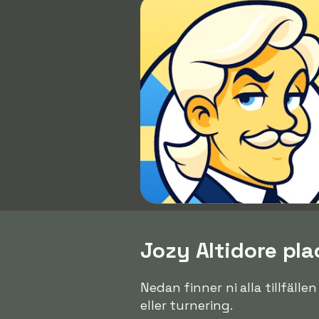
Jozy Altidore pla
Nedan finner ni alla tillfälle
eller turnering.