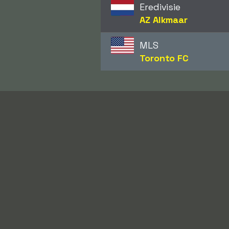
Eredivisie
AZ Alkmaar
MLS
Toronto FC