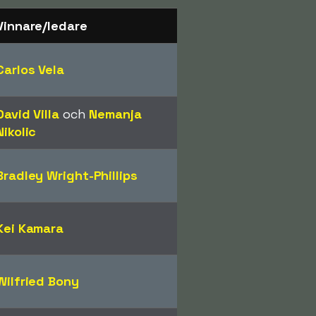
Vinnare/ledare
Carlos Vela
David Villa
och
Nemanja
Nikolic
Bradley Wright-Phillips
Kei Kamara
Wilfried Bony