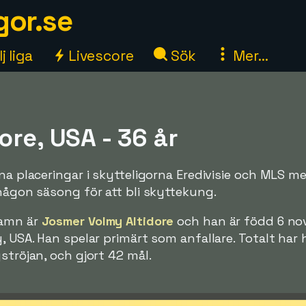
gor.se
j liga
Livescore
Sök
Mer...
ore, USA - 36 år
na placeringar i skytteligorna Eredivisie och MLS me
 någon säsong för att bli skyttekung.
namn är
Josmer Volmy Altidore
och han är född 6 n
, USA. Han spelar primärt som anfallare. Totalt har
ströjan, och gjort 42 mål.