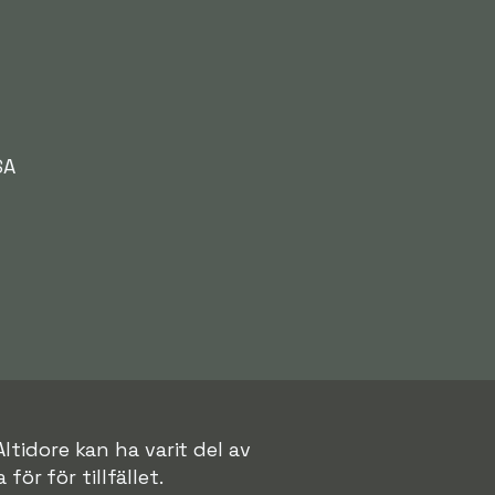
SA
ltidore kan ha varit del av
för för tillfället.