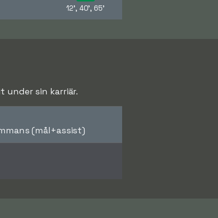
12', 40', 65'
 under sin karriär.
ammans (mål+assist)