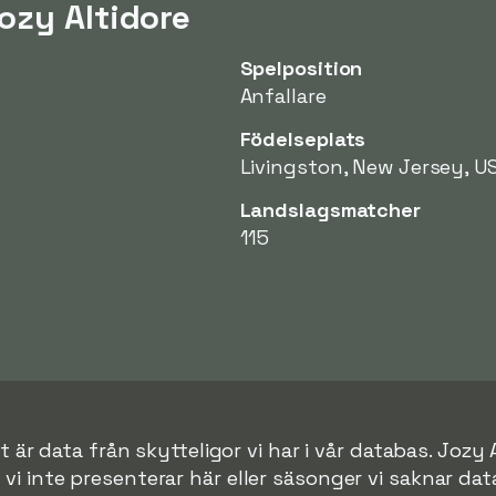
ozy Altidore
Spelposition
Anfallare
Födelseplats
Livingston, New Jersey, U
Landslagsmatcher
115
 är data från skytteligor vi har i vår databas. Jozy A
r vi inte presenterar här eller säsonger vi saknar data 