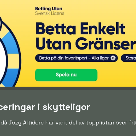
ceringar i skytteligor
n då Jozy Altidore har varit del av topplistan över f