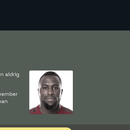
n aldrig
ovember
 han