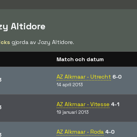
zy Altidore
icks
gjorda av Jozy Altidore.
Match och datum
AZ Alkmaar - Utrecht
6-0
3
14 april 2013
AZ Alkmaar - Vitesse
4-1
3
19 januari 2013
AZ Alkmaar - Roda
4-0
3