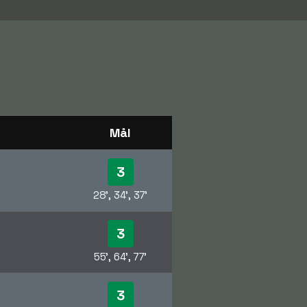
Mål
3
28', 34', 37'
3
55', 64', 77'
3