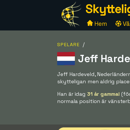
Skytteli
Hem
Väl
/
SPELARE
Jeff Harde
Jeff Hardeveld, Nederländer
skytteligan men aldrig place
Han är idag
31 år gammal
(fö
normala position är vänster