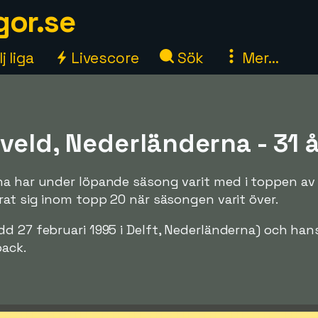
gor.se
j liga
Livescore
Sök
Mer...
veld, Nederländerna - 31 å
na har under löpande säsong varit med i toppen av
rat sig inom topp 20 när säsongen varit över.
dd 27 februari 1995 i Delft, Nederländerna) och han
back.