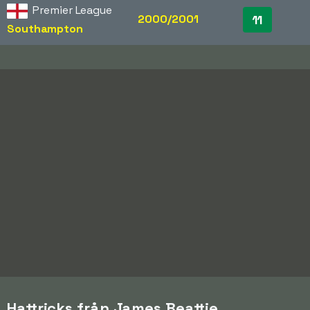
Premier League
2000/2001
11
Southampton
Hattricks från James Beattie