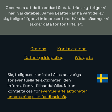
Observera att detta endast är data från skytteligor vi
har i vår databas. James Beattie kan ha varit del av
skytteligor i ligor vi inte presenterar här eller säsonger vi
saknar data för för tillfället.
Om oss
Kontakta oss
Dataskyddspolicy
Widgets
Skytteligor.se kan inte hållas ansvariga
för eventuella felaktigheter i den
information vi tillhandahåller. Ni kan
kontakta oss för
eventuella felaktigheter,
annonsering eller feedback här
.