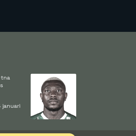
utna
ns
 januari