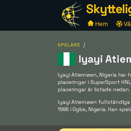
Skytteli
Hem
Väl
/
SPELARE
Iyayi Atie
Iyayi Atiemwen, Nigeria har 
placeringar i SuperSport HN
placeringar är listade nedan.
Iyayi Atiemwen fullständig
1996 i Ogbe, Nigeria. Han spe