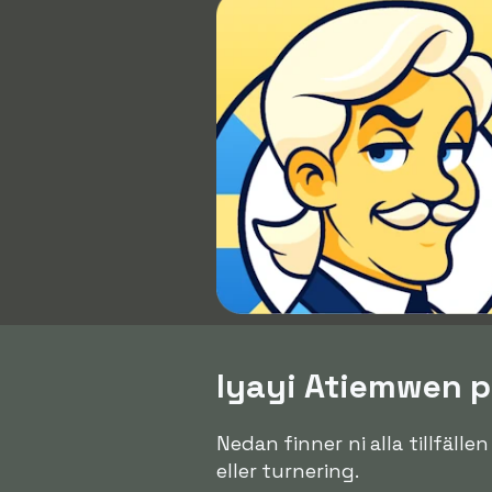
Iyayi Atiemwen pl
Nedan finner ni alla tillfäll
eller turnering.