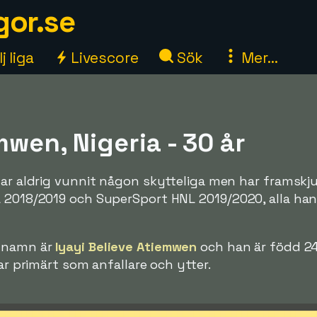
gor.se
j liga
Livescore
Sök
Mer...
mwen, Nigeria - 30 år
har aldrig vunnit någon skytteliga men har framskj
L 2018/2019 och SuperSport HNL 2019/2020, alla ha
a namn är
Iyayi Believe Atiemwen
och han är född 24
lar primärt som anfallare och ytter.