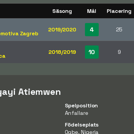
Säsong
Mål
Placering
4
2019/2020
25
omotiva Zagreb
10
2018/2019
9
ca
Iyayi Atiemwen
Spelposition
Anfallare
Födelseplats
Ogbe, Nigeria