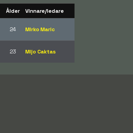
Ålder
Vinnare/ledare
24
Mirko Maric
23
Mijo Caktas