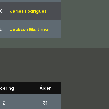
26
James Rodriguez
25
Jackson Martinez
acering
Ålder
2
31