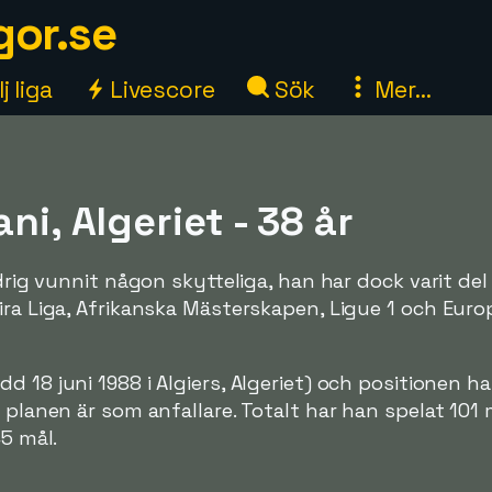
gor.se
j liga
Livescore
Sök
Mer...
ni, Algeriet - 38 år
ldrig vunnit någon skytteliga, han har dock varit del
ira Liga, Afrikanska Mästerskapen, Ligue 1 och Euro
dd 18 juni 1988 i Algiers, Algeriet) och positionen h
å planen är som anfallare. Totalt har han spelat 101
45 mål.