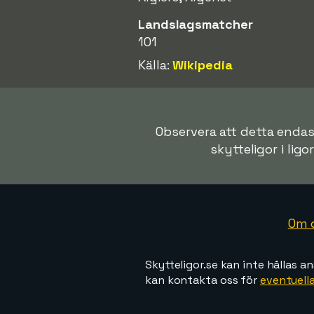
Landslagsmatcher
101
Källa:
Wikipedia
Observera att detta endast
skytteligor i ligo
Om 
Skytteligor.se kan inte hållas an
kan kontakta oss för
eventuella