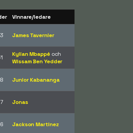
der
Vinnare/ledare
33
James Tavernier
Kylian Mbappé
och
31
Wissam Ben Yedder
28
Junior Kabananga
27
Jonas
26
Jackson Martinez