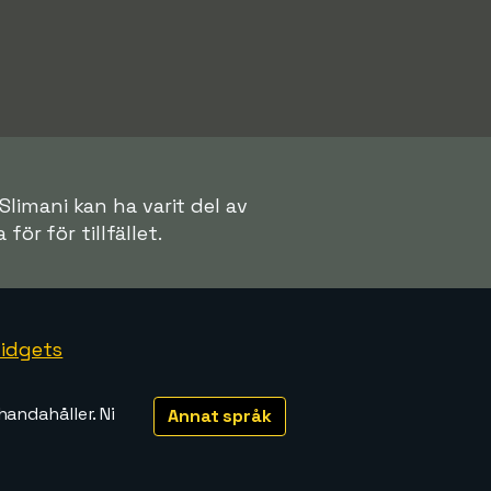
Slimani kan ha varit del av
för för tillfället.
idgets
handahåller. Ni
Annat språk