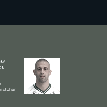
 av
pa
an
 matcher