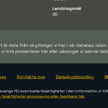
Landslagsmål
45
 är data från skytteligor vi har i vår databas. Islam 
r vi inte presenterar här eller säsonger vi saknar data 
oss
Kontakta oss
Dataskyddspolicy
W
svariga för eventuella felaktigheter i den information vi till
 felaktigheter, annonsering eller feedback här
.