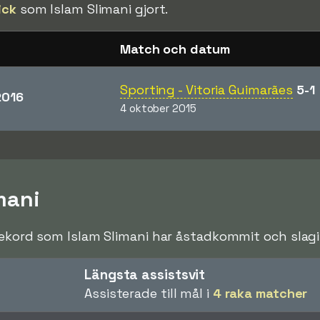
ick
som Islam Slimani gjort.
Match och datum
Sporting - Vitoria Guimarães
5-1
2016
4 oktober 2015
mani
rekord som Islam Slimani har åstadkommit och slagit
Längsta assistsvit
Assisterade till mål i
4 raka matcher