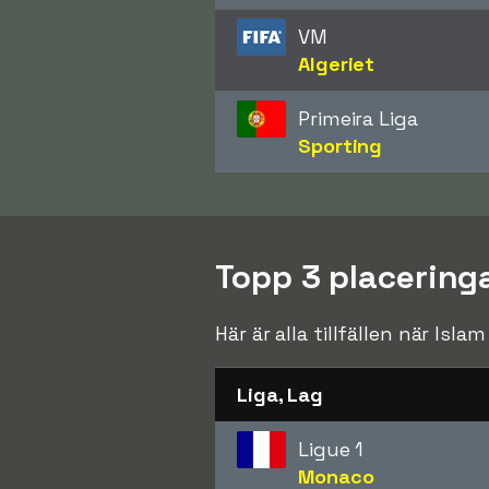
VM
Algeriet
Primeira Liga
Sporting
Topp 3 placeringa
Här är alla tillfällen när Isla
Liga, Lag
Ligue 1
Monaco