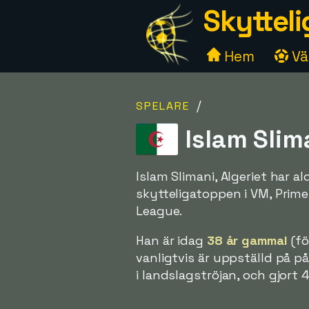
Skytteli
Hem
Väl
/
SPELARE
Islam Slima
Islam Slimani, Algeriet har a
skytteligatoppen i VM, Prime
League.
Han är idag
38 år gammal
(fö
vanligtvis är uppställd på p
i landslagströjan, och gjort 