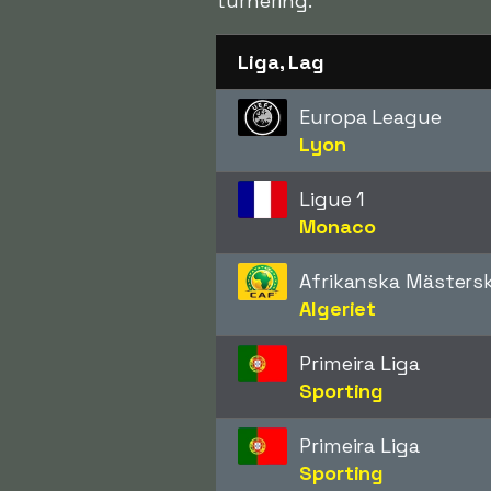
turnering.
Liga, Lag
Europa League
Lyon
Ligue 1
Monaco
Afrikanska Mästers
Algeriet
Primeira Liga
Sporting
Primeira Liga
Sporting