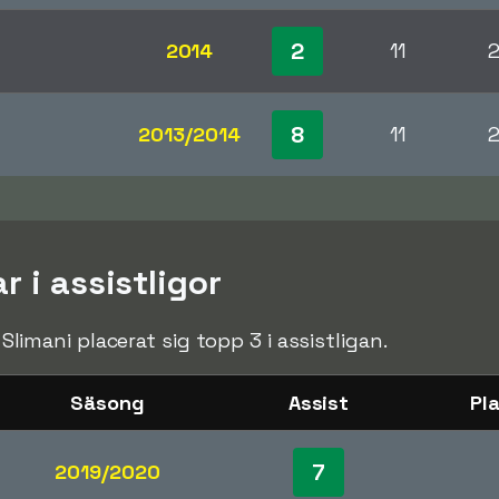
2
2014
11
8
2013/2014
11
r i assistligor
m Slimani placerat sig topp 3 i assistligan.
Säsong
Assist
Pl
7
2019/2020