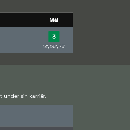
Mål
3
12', 58', 78'
 under sin karriär.