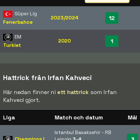
Süper Lig
2023/2024
12
Fenerbahce
EM
2020
1
Turkiet
Hattrick från Irfan Kahveci
Här nedan finner ni
ett hattrick
som Irfan
Kahveci gjort.
Liga
Match och datum
Mål
Istanbul Basaksehir - RB
Champions League
3
Leipzig
3-4