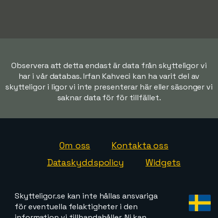
Observera att detta endast är data från skytteligor vi
har i vår databas. Irfan Kahveci kan ha varit del av
skytteligor i ligor vi inte presenterar här eller säsonger vi
saknar data för för tillfället.
Om oss
Kontakta oss
Dataskyddspolicy
Widgets
Skytteligor.se kan inte hållas ansvariga
för eventuella felaktigheter i den
information vi tillhandahåller. Ni kan