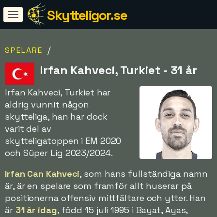
Skytteligor.se
/
SPELARE
Irfan Kahveci, Turkiet - 31 år
Irfan Kahveci, Turkiet har
aldrig vunnit någon
skytteliga, han har dock
varit del av
skytteligatoppen i EM 2020
och Süper Lig 2023/2024.
Irfan Can Kahveci
, som hans fullständiga namn
är, är en spelare som framför allt huserar på
positionerna offensiv mittfältare och ytter. Han
är
31 år idag
, född 15 juli 1995 i Bayat, Ayas,