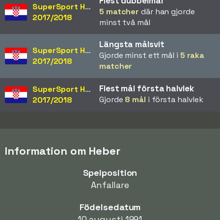
Flest dubbelmål
SuperSport HNL
5 matcher
där han gjorde
2017/2018
minst två mål
Längsta målsvit
SuperSport HNL
Gjorde minst ett mål i
5 raka
2017/2018
matcher
Flest mål första halvlek
SuperSport HNL
Gjorde
8 mål
i första halvlek
2017/2018
Information om Heber
Spelposition
Anfallare
Födelsedatum
10 augusti 1991