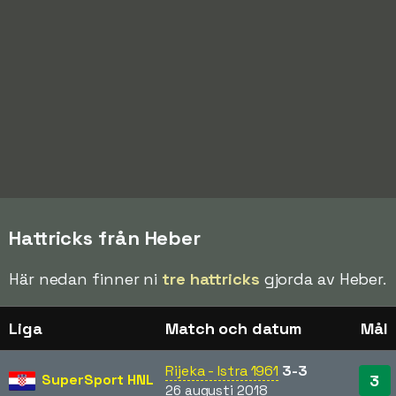
Hattricks från Heber
Här nedan finner ni
tre hattricks
gjorda av Heber.
Liga
Match och datum
Mål
Rijeka - Istra 1961
3-3
SuperSport HNL
3
26 augusti 2018