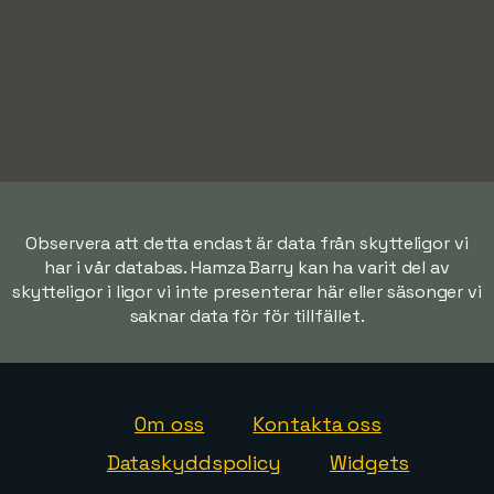
Observera att detta endast är data från skytteligor vi
har i vår databas. Hamza Barry kan ha varit del av
skytteligor i ligor vi inte presenterar här eller säsonger vi
saknar data för för tillfället.
Om oss
Kontakta oss
Dataskyddspolicy
Widgets