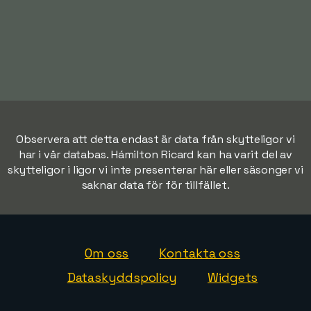
Observera att detta endast är data från skytteligor vi
har i vår databas. Hámilton Ricard kan ha varit del av
skytteligor i ligor vi inte presenterar här eller säsonger vi
saknar data för för tillfället.
Om oss
Kontakta oss
Dataskyddspolicy
Widgets