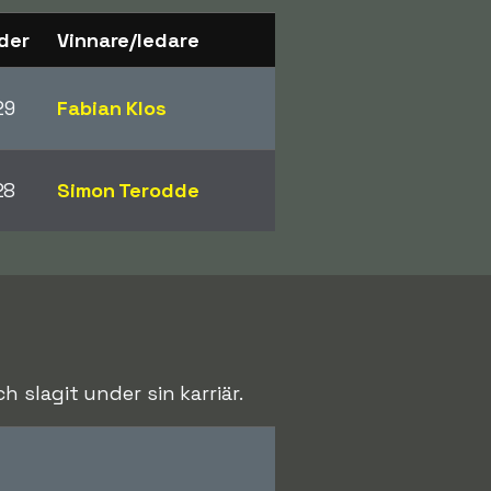
der
Vinnare/ledare
29
Fabian Klos
28
Simon Terodde
 slagit under sin karriär.