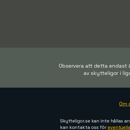
Observera att detta endast ä
av skytteligor i lig
Om 
Skytteligor.se kan inte hållas an
kan kontakta oss för
eventuella