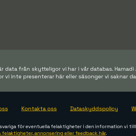
r data från skytteligor vi har i vår databas. Hamadi 
or vi inte presenterar här eller säsonger vi saknar dat
oss
Kontakta oss
Dataskyddspolicy
W
svariga för eventuella felaktigheter i den information vi till
 felaktigheter, annonsering eller feedback här
.