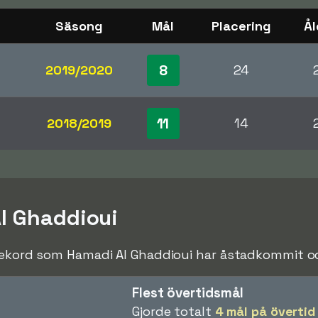
Säsong
Mål
Placering
Ål
8
2019/2020
24
11
2018/2019
14
l Ghaddioui
rekord som Hamadi Al Ghaddioui har åstadkommit och
Flest övertidsmål
Gjorde totalt
4 mål på övertid