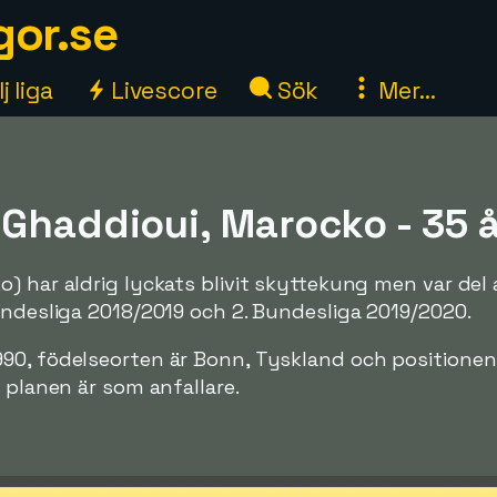
gor.se
j liga
Livescore
Sök
Mer...
 Ghaddioui, Marocko - 35 
) har aldrig lyckats blivit skyttekung men var del 
undesliga 2018/2019 och 2. Bundesliga 2019/2020.
90, födelseorten är Bonn, Tyskland och positione
 planen är som anfallare.