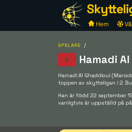
Skytteli
Hem
Väl
/
SPELARE
Hamadi Al
Hamadi Al Ghaddioui (Marocko
toppen av skytteligan i 2. B
Han är född 22 september 19
vanligtvis är uppställd på på