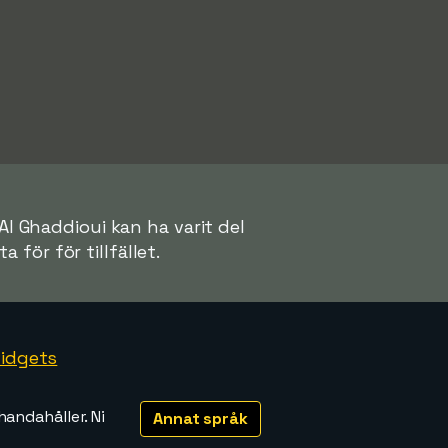
Al Ghaddioui kan ha varit del
a för för tillfället.
idgets
handahåller. Ni
Annat språk