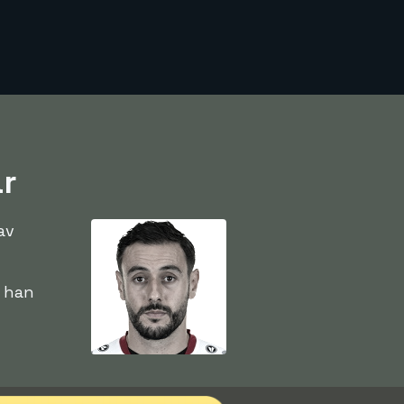
år
av
n han