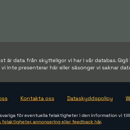
t är data från skytteligor vi har i vår databas. Gigli
r vi inte presenterar här eller säsonger vi saknar data 
oss
Kontakta oss
Dataskyddspolicy
W
svariga för eventuella felaktigheter i den information vi till
 felaktigheter, annonsering eller feedback här
.