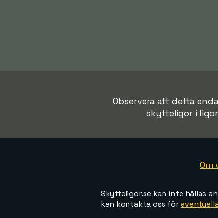
Observera att detta endas
skytteligor i ligo
Om 
Skytteligor.se kan inte hållas an
kan kontakta oss för
eventuella