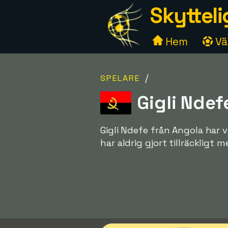
Skytteli
Hem
Väl
/
SPELARE
Gigli Ndef
Gigli Ndefe från Angola har 
har aldrig gjort tillräckligt