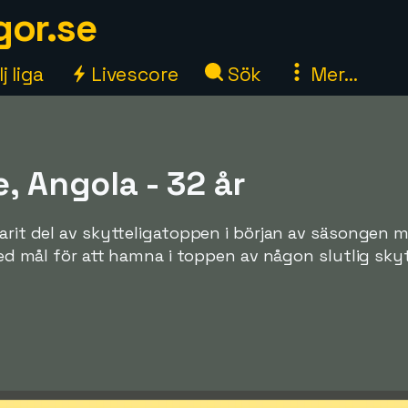
gor.se
j liga
Livescore
Sök
Mer...
e, Angola - 32 år
varit del av skytteligatoppen i början av säsongen 
 med mål för att hamna i toppen av någon slutlig skyt