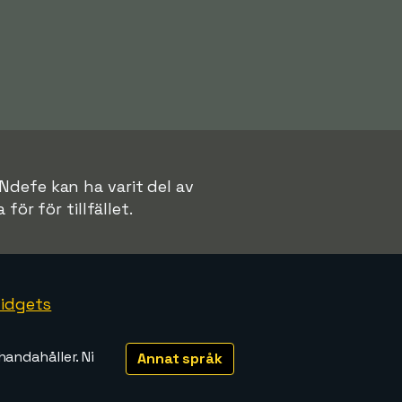
 Ndefe kan ha varit del av
för för tillfället.
idgets
handahåller. Ni
Annat språk