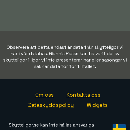
Observera att detta endast är data från skytteligor vi
har i vår databas. Giannis Pasas kan ha varit del av
skytteligor i ligor vi inte presenterar här eller säsonger vi
saknar data för för tillfället.
Om oss
Kontakta oss
Dataskyddspolicy
Widgets
Skytteligor.se kan inte hållas ansvariga