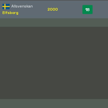
Allsvenskan
2000
18
Elfsborg