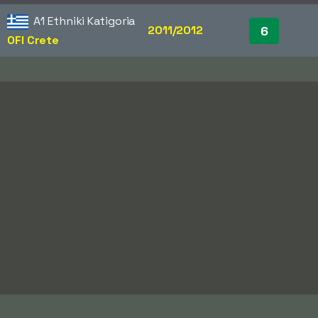
A1 Ethniki Katigoria
2011/2012
6
OFI Crete